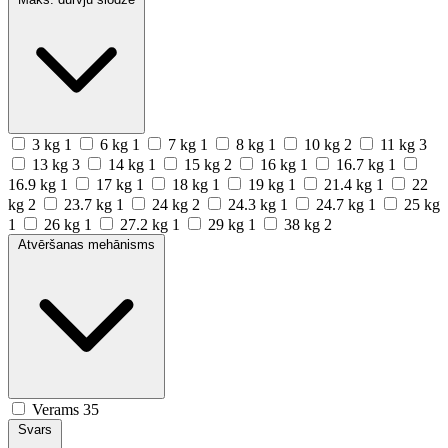
3 kg
1
6 kg
1
7 kg
1
8 kg
1
10 kg
2
11 kg
3
13 kg
3
14 kg
1
15 kg
2
16 kg
1
16.7 kg
1
16.9 kg
1
17 kg
1
18 kg
1
19 kg
1
21.4 kg
1
22
kg
2
23.7 kg
1
24 kg
2
24.3 kg
1
24.7 kg
1
25 kg
1
26 kg
1
27.2 kg
1
29 kg
1
38 kg
2
Atvēršanas mehānisms
Verams
35
Svars