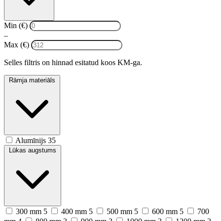
Min (€)
–
Max (€)
Selles filtris on hinnad esitatud koos KM-ga.
Rāmja materiāls
Alumīnijs
35
Lūkas augstums
300 mm
5
400 mm
5
500 mm
5
600 mm
5
700