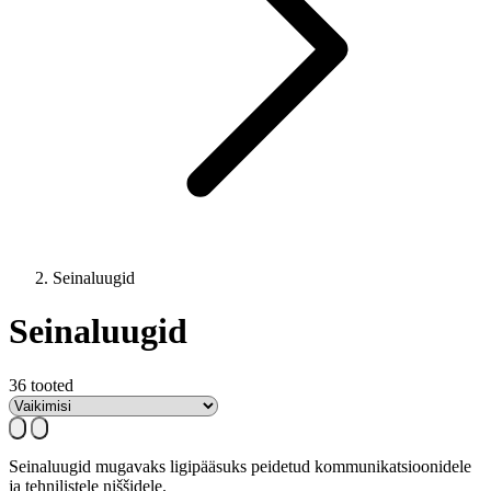
Seinaluugid
Seinaluugid
36 tooted
Seinaluugid mugavaks ligipääsuks peidetud kommunikatsioonidele
ja tehnilistele niššidele.