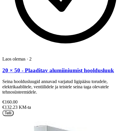
Laos olemas
·
2
20 × 50 - Plaaditav alumiiniumist hooldusluuk
Seina hooldusluugid annavad varjatud ligipääsu torudele,
elektrikaablitele, ventiilidele ja teistele seina taga olevatele
tehnosüsteemidele.
€160.00
€132.23 KM-ta
Telli