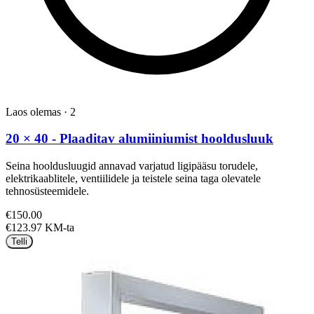
Laos olemas
·
2
20 × 40 - Plaaditav alumiiniumist hooldusluuk
Seina hooldusluugid annavad varjatud ligipääsu torudele,
elektrikaablitele, ventiilidele ja teistele seina taga olevatele
tehnosüsteemidele.
€150.00
€123.97 KM-ta
Telli