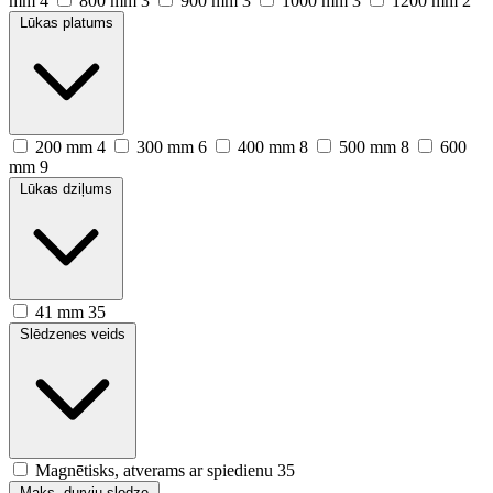
mm
4
800 mm
3
900 mm
3
1000 mm
3
1200 mm
2
Lūkas platums
200 mm
4
300 mm
6
400 mm
8
500 mm
8
600
mm
9
Lūkas dziļums
41 mm
35
Slēdzenes veids
Magnētisks, atverams ar spiedienu
35
Maks. durvju slodze