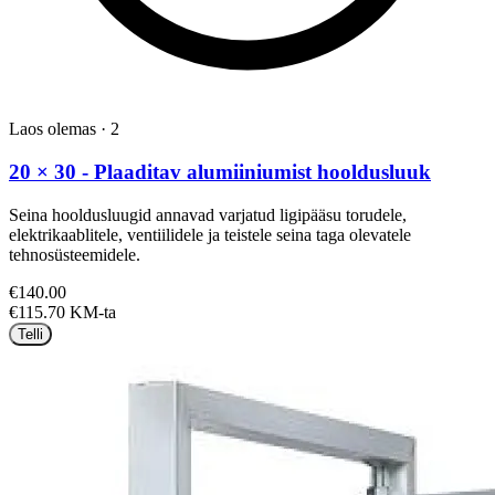
Laos olemas
·
2
20 × 30 - Plaaditav alumiiniumist hooldusluuk
Seina hooldusluugid annavad varjatud ligipääsu torudele,
elektrikaablitele, ventiilidele ja teistele seina taga olevatele
tehnosüsteemidele.
€140.00
€115.70 KM-ta
Telli