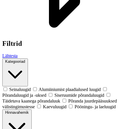
Filtrid
Lähtesta
Kategooriad
Seinaluugid
Alumiiniumist plaadialused luugid
Põrandaluugid ja -uksed
Siseruumide põrandaluugid
Täidetava kaanega põrandaluuk
Põranda juurdepääsuuksed
välistingimustesse
Kaevuluugid
Pööningu- ja laeluugid
Hinnavahemik