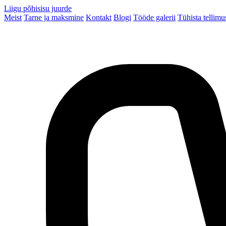
Liigu põhisisu juurde
Meist
Tarne ja maksmine
Kontakt
Blogi
Tööde galerii
Tühista tellimu