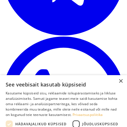
×
See veebisait kasutab küpsiseid
Kasutame küpsiseid sisu, reklaamide isikupärastamiseks ja liikluse
analüüsimiseks. Samuti jagame teavet meie saidi kasutamise kohta
oma reklaami- ja analüüsipartneritega, kes võivad seda
kombineerida muu teabega, mille olete neile esitanud või mille nad
on kogunud teie teenuste kasutamisest.
Privaatsuspoliitika
HÄDAVAJALIKUD KÜPSISED
JÕUDLUSKÜPSISED