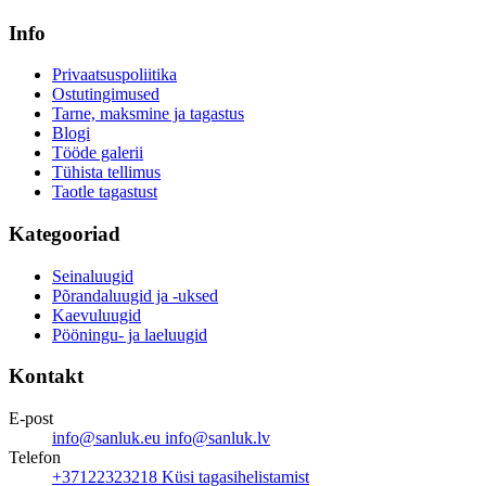
Info
Privaatsuspoliitika
Ostutingimused
Tarne, maksmine ja tagastus
Blogi
Tööde galerii
Tühista tellimus
Taotle tagastust
Kategooriad
Seinaluugid
Põrandaluugid ja -uksed
Kaevuluugid
Pööningu- ja laeluugid
Kontakt
E-post
info@sanluk.eu
info@sanluk.lv
Telefon
+37122323218
Küsi tagasihelistamist