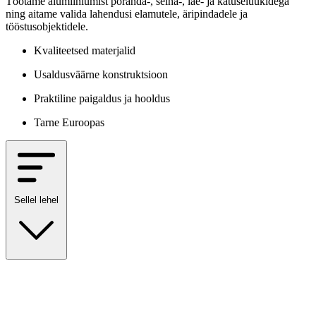
Töötame alumiiniumist põranda-, seina-, lae- ja katuseluukidega
ning aitame valida lahendusi elamutele, äripindadele ja
tööstusobjektidele.
Kvaliteetsed materjalid
Usaldusväärne konstruktsioon
Praktiline paigaldus ja hooldus
Tarne Euroopas
Sellel lehel