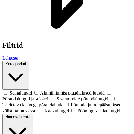
Filtrid
Lähtesta
Kategooriad
Seinaluugid
Alumiiniumist plaadialused luugid
Põrandaluugid ja -uksed
Siseruumide põrandaluugid
Täidetava kaanega põrandaluuk
Põranda juurdepääsuuksed
välistingimustesse
Kaevuluugid
Pööningu- ja laeluugid
Hinnavahemik