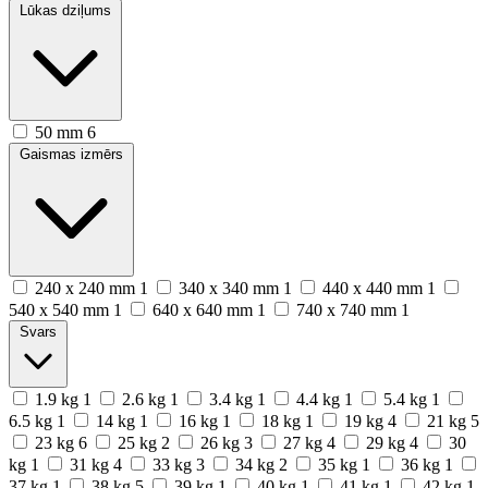
Lūkas dziļums
50 mm
6
Gaismas izmērs
240 x 240 mm
1
340 x 340 mm
1
440 x 440 mm
1
540 x 540 mm
1
640 x 640 mm
1
740 x 740 mm
1
Svars
1.9 kg
1
2.6 kg
1
3.4 kg
1
4.4 kg
1
5.4 kg
1
6.5 kg
1
14 kg
1
16 kg
1
18 kg
1
19 kg
4
21 kg
5
23 kg
6
25 kg
2
26 kg
3
27 kg
4
29 kg
4
30
kg
1
31 kg
4
33 kg
3
34 kg
2
35 kg
1
36 kg
1
37 kg
1
38 kg
5
39 kg
1
40 kg
1
41 kg
1
42 kg
1