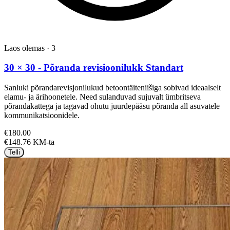
Laos olemas
·
3
30 × 30 - Põranda revisioonilukk Standart
Sanluki põrandarevisjonilukud betoontäiteniišiga sobivad ideaalselt
elamu- ja ärihoonetele. Need sulanduvad sujuvalt ümbritseva
põrandakattega ja tagavad ohutu juurdepääsu põranda all asuvatele
kommunikatsioonidele.
€180.00
€148.76 KM-ta
Telli