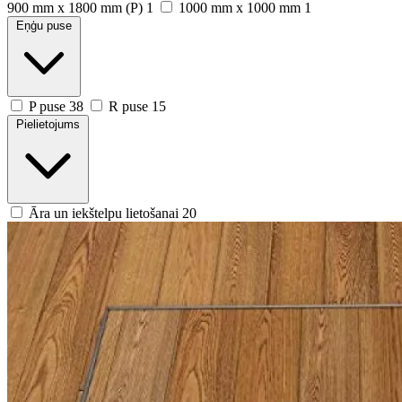
900 mm x 1800 mm (P)
1
1000 mm x 1000 mm
1
Eņģu puse
P puse
38
R puse
15
Pielietojums
Āra un iekštelpu lietošanai
20