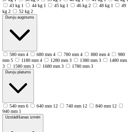
43 kg
1
44 kg
1
45 kg
1
46 kg
2
48 kg
1
49
kg
2
52 kg
2
Durvju augstums
580 mm
4
680 mm
4
780 mm
4
880 mm
4
980
mm
5
1180 mm
4
1280 mm
3
1380 mm
3
1480 mm
3
1580 mm
3
1680 mm
3
1780 mm
3
Durvju platums
540 mm
6
640 mm
12
740 mm
12
840 mm
12
940 mm
1
Uzstādīšanas izmēri