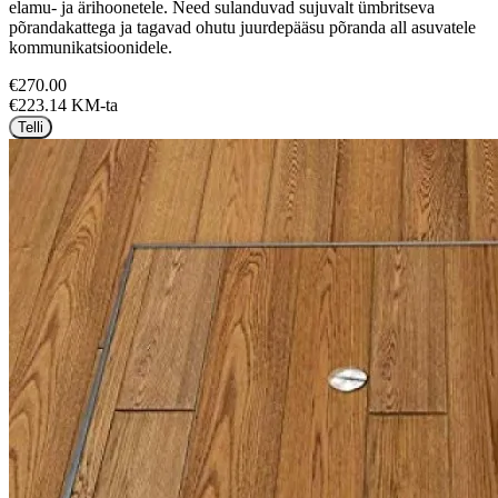
elamu- ja ärihoonetele. Need sulanduvad sujuvalt ümbritseva
põrandakattega ja tagavad ohutu juurdepääsu põranda all asuvatele
kommunikatsioonidele.
€270.00
€223.14 KM-ta
Telli