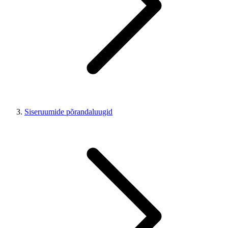
Siseruumide põrandaluugid