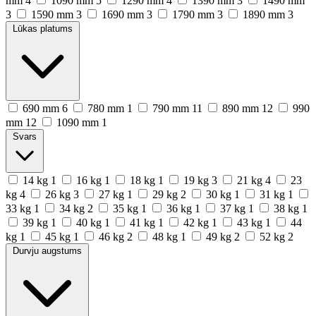
mm
4
1090 mm
5
1290 mm
4
1390 mm
3
1490 mm
3
1590 mm
3
1690 mm
3
1790 mm
3
1890 mm
3
Lūkas platums
690 mm
6
780 mm
1
790 mm
11
890 mm
12
990
mm
12
1090 mm
1
Svars
14 kg
1
16 kg
1
18 kg
1
19 kg
3
21 kg
4
23
kg
4
26 kg
3
27 kg
1
29 kg
2
30 kg
1
31 kg
1
33 kg
1
34 kg
2
35 kg
1
36 kg
1
37 kg
1
38 kg
1
39 kg
1
40 kg
1
41 kg
1
42 kg
1
43 kg
1
44
kg
1
45 kg
1
46 kg
2
48 kg
1
49 kg
2
52 kg
2
Durvju augstums