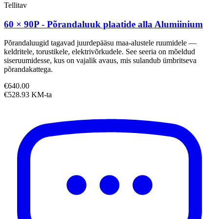
Tellitav
60 × 90P - Põrandaluuk plaatide alla Alumiinium
Põrandaluugid tagavad juurdepääsu maa-alustele ruumidele —
keldritele, torustikele, elektrivõrkudele. See seeria on mõeldud
siseruumidesse, kus on vajalik avaus, mis sulandub ümbritseva
põrandakattega.
€640.00
€528.93 KM-ta