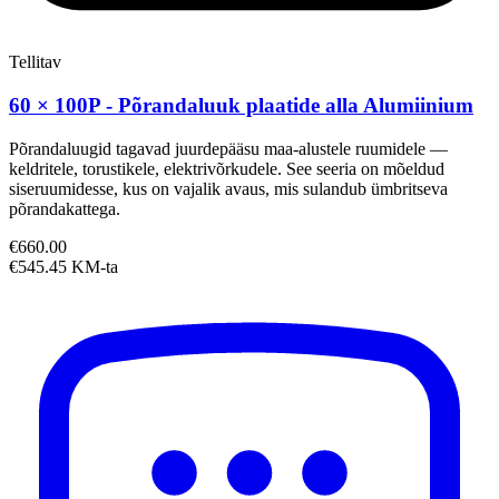
Tellitav
60 × 100P - Põrandaluuk plaatide alla Alumiinium
Põrandaluugid tagavad juurdepääsu maa-alustele ruumidele —
keldritele, torustikele, elektrivõrkudele. See seeria on mõeldud
siseruumidesse, kus on vajalik avaus, mis sulandub ümbritseva
põrandakattega.
€660.00
€545.45 KM-ta