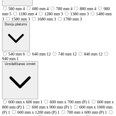
580 mm
4
680 mm
4
780 mm
4
880 mm
4
980
mm
5
1180 mm
4
1280 mm
3
1380 mm
3
1480 mm
3
1580 mm
3
1680 mm
3
1780 mm
3
Durvju platums
540 mm
6
640 mm
12
740 mm
12
840 mm
12
940 mm
1
Uzstādīšanas izmēri
600 mm x 600 mm
1
600 mm x 700 mm (P)
1
600 mm x
800 mm (P)
1
600 mm x 900 mm (P)
1
600 mm x 1000 mm
(P)
1
600 mm x 1200 mm (P)
1
700 mm x 600 mm (P)
1