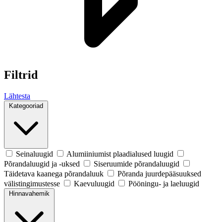
Filtrid
Lähtesta
Kategooriad
Seinaluugid
Alumiiniumist plaadialused luugid
Põrandaluugid ja -uksed
Siseruumide põrandaluugid
Täidetava kaanega põrandaluuk
Põranda juurdepääsuuksed
välistingimustesse
Kaevuluugid
Pööningu- ja laeluugid
Hinnavahemik