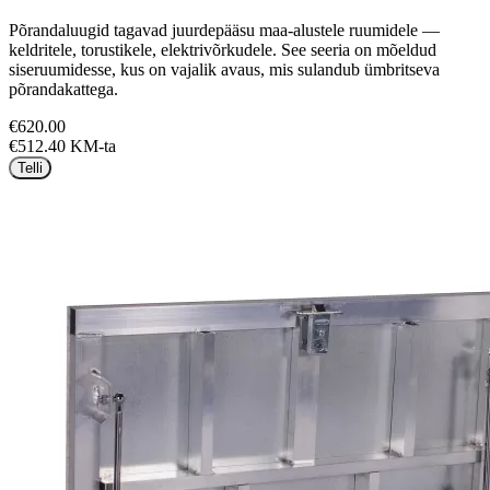
Põrandaluugid tagavad juurdepääsu maa-alustele ruumidele —
keldritele, torustikele, elektrivõrkudele. See seeria on mõeldud
siseruumidesse, kus on vajalik avaus, mis sulandub ümbritseva
põrandakattega.
€620.00
€512.40 KM-ta
Telli