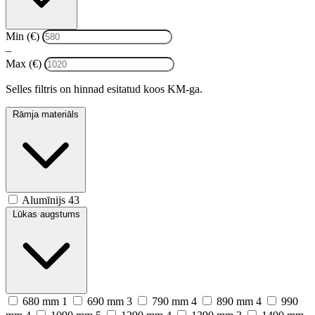
Min (€)
–
Max (€)
Selles filtris on hinnad esitatud koos KM-ga.
Rāmja materiāls
Alumīnijs
43
Lūkas augstums
680 mm
1
690 mm
3
790 mm
4
890 mm
4
990