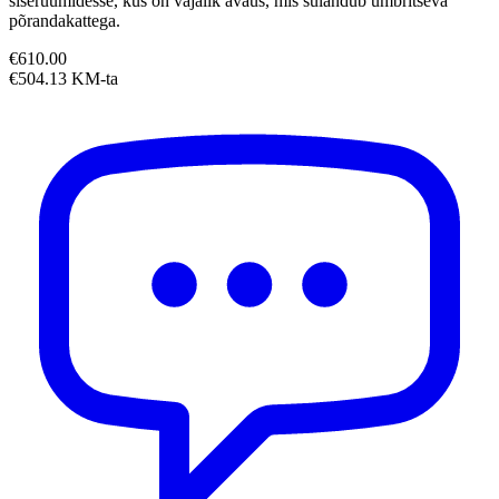
siseruumidesse, kus on vajalik avaus, mis sulandub ümbritseva
põrandakattega.
€610.00
€504.13 KM-ta