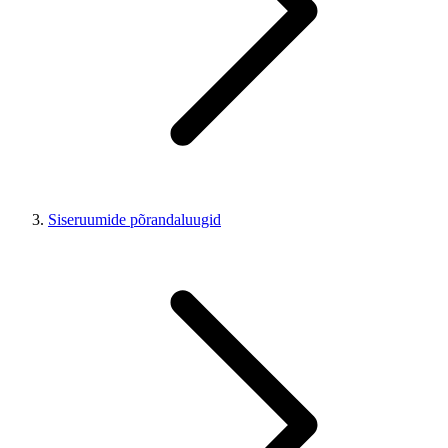
Siseruumide põrandaluugid