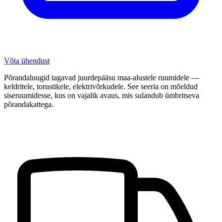
Võta ühendust
Põrandaluugid tagavad juurdepääsu maa-alustele ruumidele —
keldritele, torustikele, elektrivõrkudele. See seeria on mõeldud
siseruumidesse, kus on vajalik avaus, mis sulandub ümbritseva
põrandakattega.