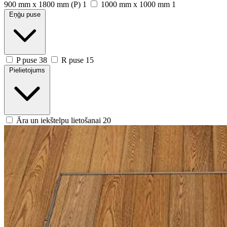
900 mm x 1800 mm (P)
1
1000 mm x 1000 mm
1
Eņģu puse
P puse
38
R puse
15
Pielietojums
Āra un iekštelpu lietošanai
20