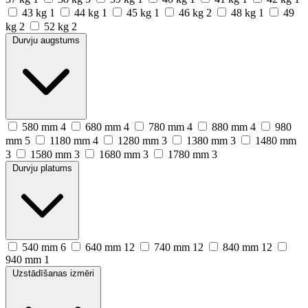
43 kg
1
44 kg
1
45 kg
1
46 kg
2
48 kg
1
49
kg
2
52 kg
2
Durvju augstums
580 mm
4
680 mm
4
780 mm
4
880 mm
4
980
mm
5
1180 mm
4
1280 mm
3
1380 mm
3
1480 mm
3
1580 mm
3
1680 mm
3
1780 mm
3
Durvju platums
540 mm
6
640 mm
12
740 mm
12
840 mm
12
940 mm
1
Uzstādīšanas izmēri