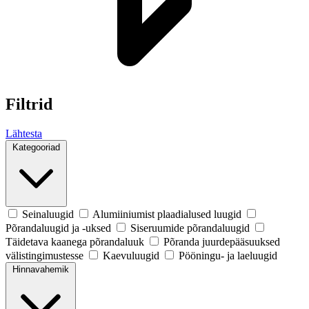
Filtrid
Lähtesta
Kategooriad
Seinaluugid
Alumiiniumist plaadialused luugid
Põrandaluugid ja -uksed
Siseruumide põrandaluugid
Täidetava kaanega põrandaluuk
Põranda juurdepääsuuksed
välistingimustesse
Kaevuluugid
Pööningu- ja laeluugid
Hinnavahemik