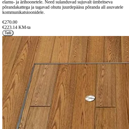
elamu- ja ärihoonetele. Need sulanduvad sujuvalt ümbritseva
põrandakattega ja tagavad ohutu juurdepääsu põranda all asuvatele
kommunikatsioonidele.
€270.00
€223.14 KM-ta
Telli