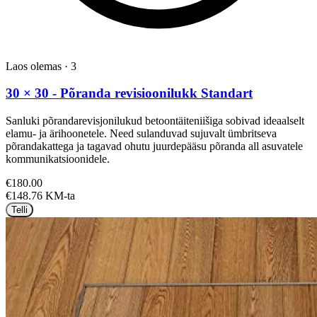
Laos olemas
·
3
30 × 30 - Põranda revisioonilukk Standart
Sanluki põrandarevisjonilukud betoontäiteniišiga sobivad ideaalselt
elamu- ja ärihoonetele. Need sulanduvad sujuvalt ümbritseva
põrandakattega ja tagavad ohutu juurdepääsu põranda all asuvatele
kommunikatsioonidele.
€180.00
€148.76 KM-ta
Telli