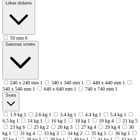
Lūkas dziļums
50 mm
6
Gaismas izmērs
240 x 240 mm
1
340 x 340 mm
1
440 x 440 mm
1
540 x 540 mm
1
640 x 640 mm
1
740 x 740 mm
1
Svars
1.9 kg
1
2.6 kg
1
3.4 kg
1
4.4 kg
1
5.4 kg
1
6.5 kg
1
14 kg
1
16 kg
1
18 kg
1
19 kg
4
21 kg
5
23 kg
6
25 kg
2
26 kg
3
27 kg
4
29 kg
4
30
kg
1
31 kg
4
33 kg
3
34 kg
2
35 kg
1
36 kg
1
37 kg
1
38 kg
5
39 kg
1
40 kg
1
41 kg
1
42 kg
1