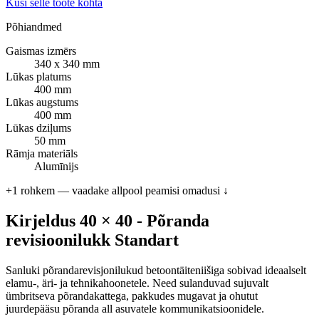
Küsi selle toote kohta
Põhiandmed
Gaismas izmērs
340 x 340 mm
Lūkas platums
400 mm
Lūkas augstums
400 mm
Lūkas dziļums
50 mm
Rāmja materiāls
Alumīnijs
+1 rohkem — vaadake allpool peamisi omadusi ↓
Kirjeldus 40 × 40 - Põranda
revisioonilukk Standart
Sanluki põrandarevisjonilukud betoontäiteniišiga sobivad ideaalselt
elamu-, äri- ja tehnikahoonetele. Need sulanduvad sujuvalt
ümbritseva põrandakattega, pakkudes mugavat ja ohutut
juurdepääsu põranda all asuvatele kommunikatsioonidele.