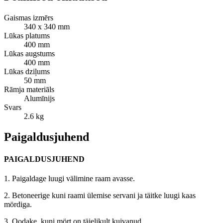
Gaismas izmērs
340 x 340 mm
Lūkas platums
400 mm
Lūkas augstums
400 mm
Lūkas dziļums
50 mm
Rāmja materiāls
Alumīnijs
Svars
2.6 kg
Paigaldusjuhend
PAIGALDUSJUHEND
1. Paigaldage luugi välimine raam avasse.
2. Betoneerige kuni raami ülemise servani ja täitke luugi kaas
mördiga.
3. Oodake, kuni mört on täielikult kuivanud.