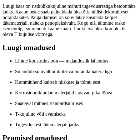
Luugi kaas on ristkülikukujuline mahuti tugevdusrestiga betoontäite
jaoks. Kaane peale saab paigaldada ükskõik millist dekoratiivset
põrandakatet. Paigaldamisel on soovitatav kasutada kerget
täitematerjali, näiteks penopleksivaht. Kogu niši täitmine raske
tsemendiga suurendab kaane kaalu. Luuki avatakse komplektis
oleva T-kujulise võtmega.
Luugi omadused
Lihtne konstruktsioon — majanduslik lahendus
Sulandub sujuvalt ümbritseva põrandamaterjaliga
Kummitihend kaitseb niiskuse ja tolmu eest
Korrosioonikindlad materjalid tagavad pika tööea
Saadaval mitmes standardsuuruses
T-kujuline võti avamiseks
Tugevdusrest täitematerjali jaoks
Peamised omadused