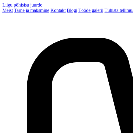
Liigu põhisisu juurde
Meist
Tarne ja maksmine
Kontakt
Blogi
Tööde galerii
Tühista tellimu