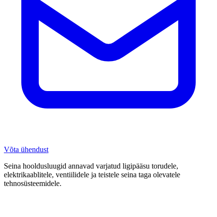
Võta ühendust
Seina hooldusluugid annavad varjatud ligipääsu torudele,
elektrikaablitele, ventiilidele ja teistele seina taga olevatele
tehnosüsteemidele.