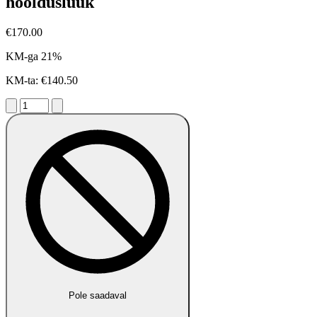
hooldusluuk
€170.00
KM-ga 21%
KM-ta: €140.50
Pole saadaval