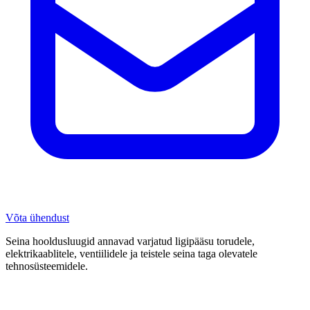
Võta ühendust
Seina hooldusluugid annavad varjatud ligipääsu torudele,
elektrikaablitele, ventiilidele ja teistele seina taga olevatele
tehnosüsteemidele.