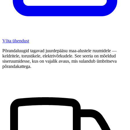
Võta ühendust
Põrandaluugid tagavad juurdepääsu maa-alustele ruumidele —
keldritele, torustikele, elektrivõrkudele. See seeria on mõeldud
siseruumidesse, kus on vajalik avaus, mis sulandub ümbritseva
põrandakattega.