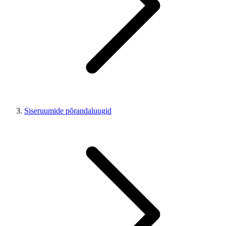
Siseruumide põrandaluugid