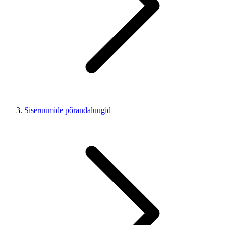
Siseruumide põrandaluugid