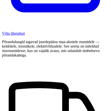
Võta ühendust
Põrandaluugid tagavad juurdepääsu maa-alustele ruumidele —
keldritele, torustikele, elektrivõrkudele. See seeria on mõeldud
siseruumidesse, kus on vajalik avaus, mis sulandub ümbritseva
põrandakattega.