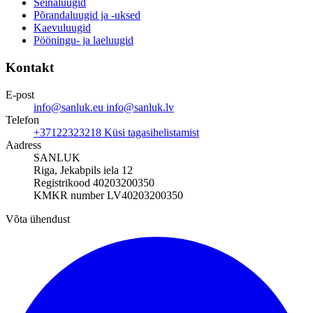
Seinaluugid
Põrandaluugid ja -uksed
Kaevuluugid
Pööningu- ja laeluugid
Kontakt
E-post
info@sanluk.eu
info@sanluk.lv
Telefon
+37122323218
Küsi tagasihelistamist
Aadress
SANLUK
Riga, Jekabpils iela 12
Registrikood 40203200350
KMKR number LV40203200350
Võta ühendust