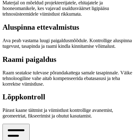
Materjal on mõeldud projekteerijatele, ehitajatele ja
hooneomanikele, kes vajavad usaldusväärset ligipääsu
tehnosüsteemidele viimistlust rikkumata.
Aluspinna ettevalmistus
Ava peab vastama luugi paigaldusmõõdule. Kontrollige aluspinna
tugevust, tasapinda ja raami kindla kinnitamise võimalust.
Raami paigaldus
Raam seatakse tulevase põrandakattega samale tasapinnale. Väike
tehnoloogiline vahe aitab kompenseerida ebatasasusi ja teha
korrektse viimistluse.
Lõppkontroll
Pärast kaane täitmist ja viimistlust kontrollige avanemist,
geomeetriat, fikseerimist ja ohutut kasutamist.